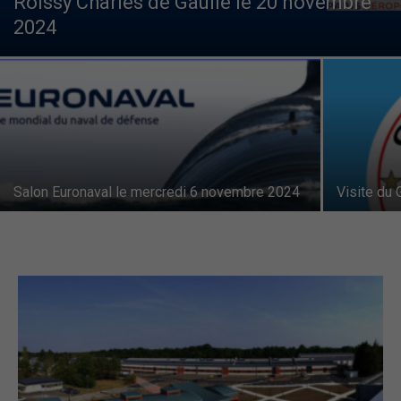
Roissy Charles de Gaulle le 20 novembre
2024
–
Région
Paris
Salon Euronaval le mercredi 6 novembre 2024
Visite du
Ile-
de-