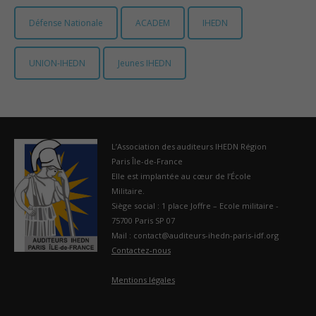
Défense Nationale
ACADEM
IHEDN
UNION-IHEDN
Jeunes IHEDN
L’Association des auditeurs IHEDN Région
Paris Île-de-France
Elle est implantée au cœur de l’École
Militaire.
Siège social : 1 place Joffre – Ecole militaire -
75700 Paris SP 07
Mail : contact@auditeurs-ihedn-paris-idf.org
Contactez-nous
Mentions légales