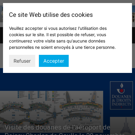
Ce site Web utilise des cookies
Veuillez accepter si vous autorisez l'utilisation des
cookies sur le site. Il est possible de refuser, vous
Association
continuerez votre visite sans qu'aucune données
personnelles ne soient envoyés à une tierce personne.
VOYAGES D'ÉTUDES
Refuser
Accepter
des
auditeurs
IHEDN
Visite des douanes de l’aéroport de