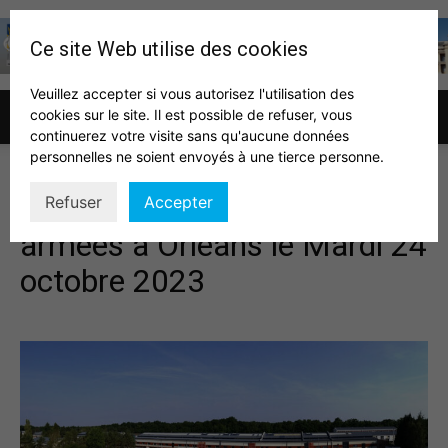
Ce site Web utilise des cookies
Veuillez accepter si vous autorisez l'utilisation des
cookies sur le site. Il est possible de refuser, vous
Association
continuerez votre visite sans qu'aucune données
personnelles ne soient envoyés à une tierce personne.
Visite de la pharmacie des
Refuser
Accepter
des
armées à Orléans le Mardi 24
octobre 2023
auditeurs
IHEDN