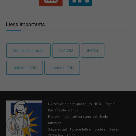
Liens Importants
Défense Nationale
ACADEM
IHEDN
UNION-IHEDN
Jeunes IHEDN
L’Association des auditeurs IHEDN Région
Paris Île-de-France
Elle est implantée au cœur de l’École
Militaire.
Siège social : 1 place Joffre – Ecole militaire -
75700 Paris SP 07