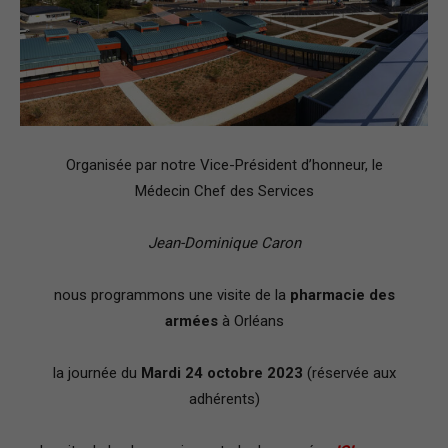
–
Région
Organisée par notre Vice-Président d’honneur, le
Médecin Chef des Services
Paris
Jean-Dominique Caron
nous programmons une visite de la
pharmacie des
Ile-
armées
à Orléans
la journée du
Mardi 24 octobre 2023
(réservée aux
de-
adhérents)