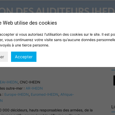
e Web utilise des cookies
accepter si vous autorisez l'utilisation des cookies sur le site. Il est p
er, vous continuerez votre visite sans qu'aucune données personnell
S
QUI SOMMES NOUS ?
VIE DE L’ASSOCIATION
IHEDN
nvoyés à une tierce personne.
Association
er
Accepter
R
sociations d’auditeurs
de l’Institut des Hautes Etudes de
EAr-IHEDN
, CNC-IHEDN
des outre-mer :
AR-IHEDN
des
s :
Europe-IHEDN
,
Euromed-IHEDN
,
Afrique-
DN
L
10 000 décideurs, hauts responsables des armées, de la