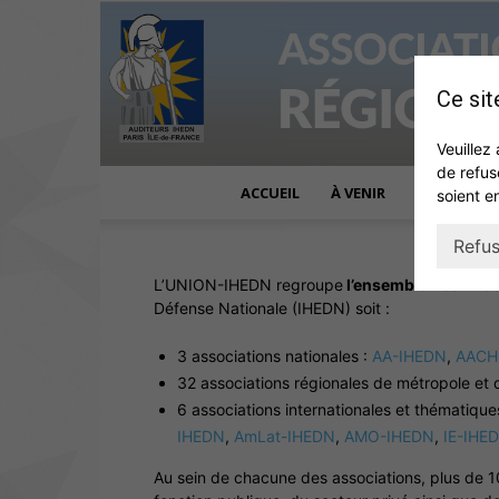
Ce sit
Veuillez 
de refus
ACCUEIL
À VENIR
ACTUALITÉ
soient e
Refus
L’UNION-IHEDN regroupe
l’ensemble des 41 as
Défense Nationale (IHEDN) soit :
3 associations nationales :
AA-IHEDN
,
AACH
32 associations régionales de métropole et 
6 associations internationales et thématique
IHEDN
,
AmLat-IHEDN
,
AMO-IHEDN
,
IE-IHE
Au sein de chacune des associations, plus de 