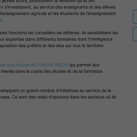
jeunes actifs, poursuivent la réflexion qu’ils ont
s s’investissent, au service des enseignants et des élèves
auditeurs
 l’enseignement agricole et les étudiants de l’enseignement
s
.
 des fonctions de conseillers de défense. Ils sensibilisent les
ur expertise dans différents domaines dont l’Intelligence
sition des préfets et des élus sur tout le territoire
IHEDN
rum des études de l’UNION-IHEDN
qui permet aux
 menés dans le cadre des études et de la formation
–
eloppent un grand nombre d’initiatives au service de la
rope. Ce sont des relais d’opinions dans les secteurs où ils
Région