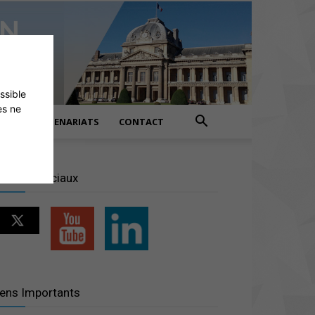
ossible
es ne
PARTENARIATS
CONTACT
éseaux sociaux
iens Importants