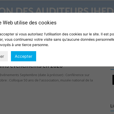
e Web utilise des cookies
accepter si vous autorisez l'utilisation des cookies sur le site. Il est p
er, vous continuerez votre visite sans qu'aucune données personnell
S
QUI SOMMES NOUS ?
VIE DE L’ASSOCIATION
IHEDN
nvoyés à une tierce personne.
Association
er
Accepter
R
ains événements en 2026
événements Septembre (date à préciser) : Conférence sur
ctobre : Colloque 50 ans de l'association, musée national de la
des
L