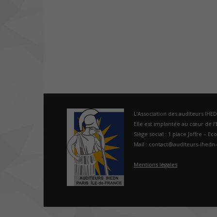
L’Association des auditeurs IHE
Elle est implantée au cœur de l’É
Siège social : 1 place Joffre – Ec
Mail : contact@auditeurs-ihedn-
Mentions légales