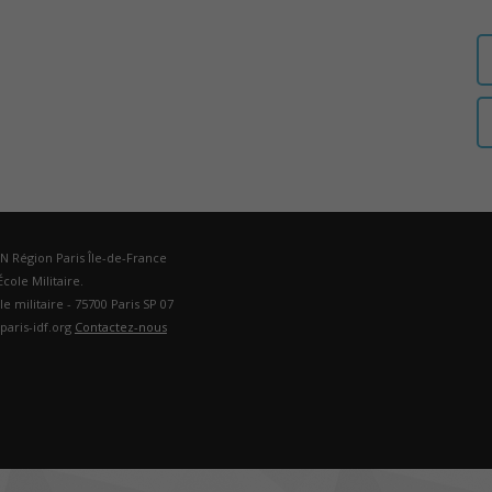
auditeurs
IHEDN
DN Région Paris Île-de-France
cole Militaire.
ole militaire - 75700 Paris SP 07
–
paris-idf.org
Contactez-nous
Région