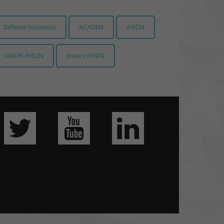
Défense Nationale
ACADEM
IHEDN
UNION-IHEDN
Jeunes IHEDN