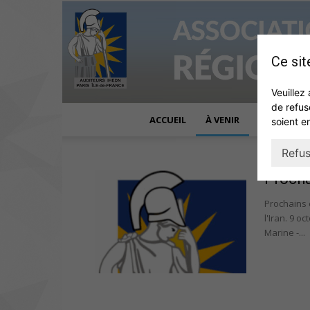
Ce sit
Veuillez 
de refus
ACCUEIL
À VENIR
ACTUALITÉ
soient e
Refus
Proch
Prochains 
l'Iran. 9 o
Marine -...