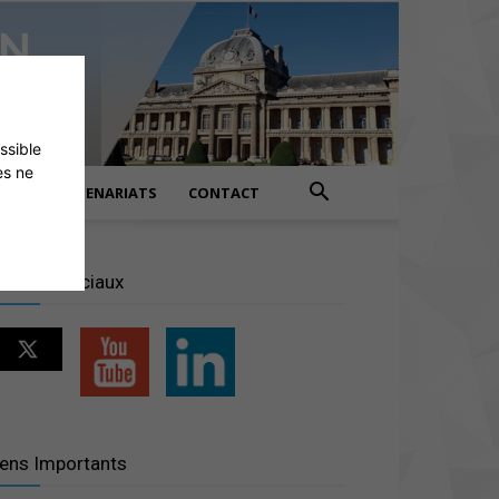
ossible
es ne
PARTENARIATS
CONTACT
éseaux sociaux
iens Importants