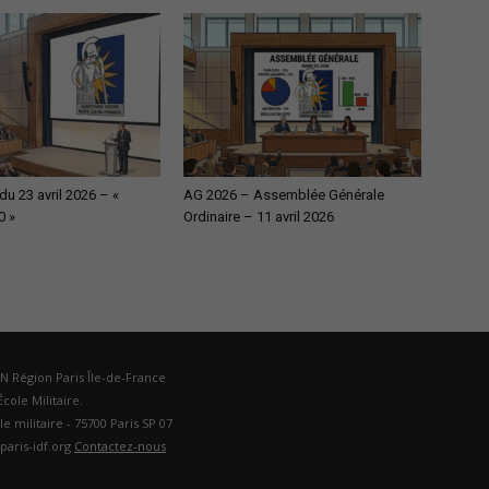
u 23 avril 2026 – «
AG 2026 – Assemblée Générale
0 »
Ordinaire – 11 avril 2026
DN Région Paris Île-de-France
cole Militaire.
ole militaire - 75700 Paris SP 07
paris-idf.org
Contactez-nous