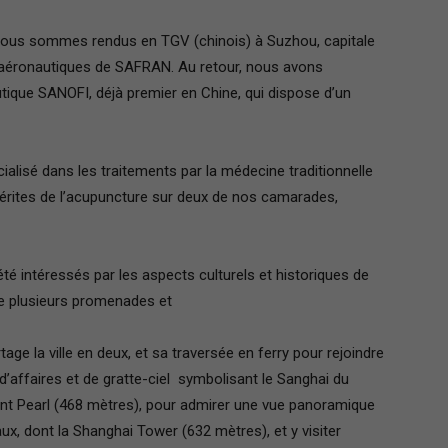
France
 nous sommes rendus en TGV (chinois) à Suzhou, capitale
es aéronautiques de SAFRAN. Au retour, nous avons
ique SANOFI, déjà premier en Chine, qui dispose d’un
cialisé dans les traitements par la médecine traditionnelle
s mérites de l’acupuncture sur deux de nos camarades,
 intéressés par les aspects culturels et historiques de
 de plusieurs promenades et
age la ville en deux, et sa traversée en ferry pour rejoindre
d’affaires et de gratte-ciel symbolisant le Sanghai du
Orient Pearl (468 mètres), pour admirer une vue panoramique
aux, dont la Shanghai Tower (632 mètres), et y visiter