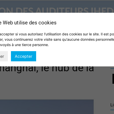
e Web utilise des cookies
accepter si vous autorisez l'utilisation des cookies sur le site. Il est p
er, vous continuerez votre visite sans qu'aucune données personnell
S
QUI SOMMES NOUS ?
VIE DE L’ASSOCIATION
IHEDN
nvoyés à une tierce personne.
Association
er
Accepter
R
hanghai, le hub de la
des
L