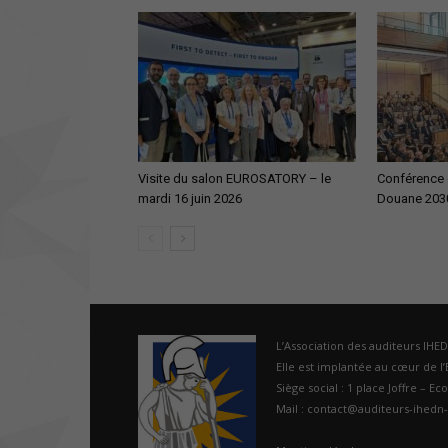
Visite du salon EUROSATORY – le
Conférence d
mardi 16 juin 2026
Douane 203
L’Association des auditeurs IHE
Elle est implantée au cœur de l’É
Siège social : 1 place Joffre – Ec
Mail : contact@auditeurs-ihedn-