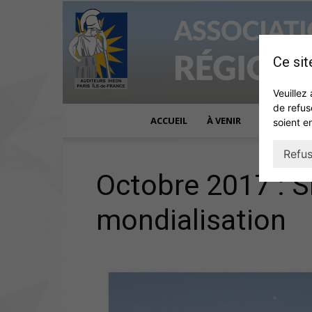
Ce sit
Veuillez 
de refus
ACCUEIL
À VENIR
ACTUALITÉ
soient e
Refus
Octobre 2017 : S
mondialisation