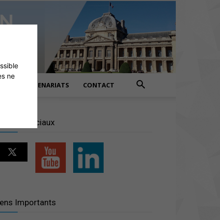
ossible
es ne
PARTENARIATS
CONTACT
éseaux sociaux
iens Importants