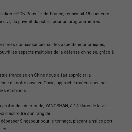
ciation IHEDN Paris Île-de-France, réunissait 18 auditeurs
 civil, du privé et du public, pour un programme très
Paris
remières connaissances sur les aspects économiques,
écouvrir les aspects multiples de la défense chinoise, grâce à
Ile-
rie française en Chine nous a fait apprécier la
luence de notre pays en Chine, approche matérialisée par
és et chinois.
de-
aux profondes du monde, YANGSHAN, à 140 kms de la ville,
-ci d’accroître son rang de
 dépasser Singapour pour le tonnage, plaçant ainsi ce port
ies.