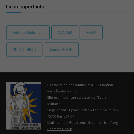
Liens Importants
Défense Nationale
ACADEM
IHEDN
UNION-IHEDN
Jeunes IHEDN
L’Association des auditeurs IHEDN Région
Paris Île-de-France
Elle est implantée au cœur de l’École
Militaire.
Siège social : 1 place Joffre – Ecole militaire -
75700 Paris SP 07
Mail : contact@auditeurs-ihedn-paris-idf.org
Contactez-nous