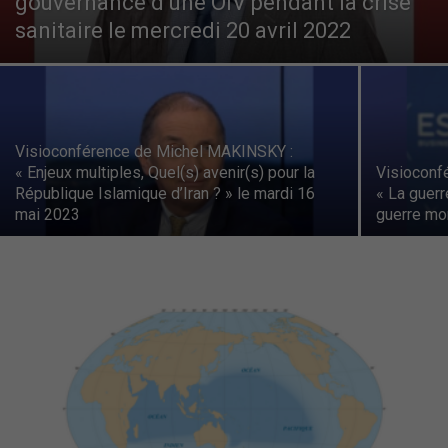
gouvernance d’une OIV pendant la crise
sanitaire le mercredi 20 avril 2022
–
Région
Visioconférence de Michel MAKINSKY :
« Enjeux multiples, Quel(s) avenir(s) pour la
Visioconf
République Islamique d’Iran ? » le mardi 16
« La guerr
Paris
mai 2023
guerre mon
Ile-
de-