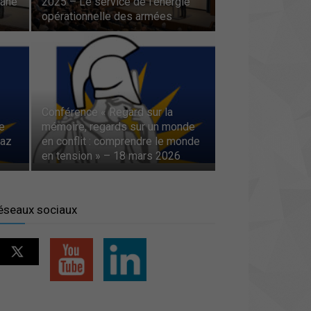
uane
2025 – Le service de l’énergie
opérationnelle des armées
Conférence « Regard sur la
e
mémoire, regards sur un monde
gaz
en conflit : comprendre le monde
en tension » – 18 mars 2026
éseaux sociaux