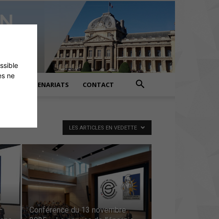
ossible
es ne
PARTENARIATS
CONTACT
LES ARTICLES EN VEDETTE
–
Conférence du 13 novembre