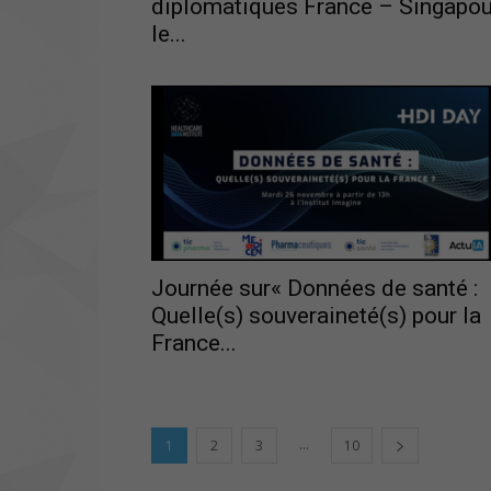
diplomatiques France – Singapou
le...
Journée sur« Données de santé :
Quelle(s) souveraineté(s) pour la
France...
...
1
2
3
10