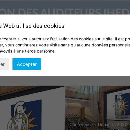
e Web utilise des cookies
accepter si vous autorisez l'utilisation des cookies sur le site. Il est p
er, vous continuerez votre visite sans qu'aucune données personnell
S
QUI SOMMES NOUS ?
VIE DE L’ASSOCIATION
IHEDN
nvoyés à une tierce personne.
Association
er
Accepter
des
Conférence « Douanes 2030 