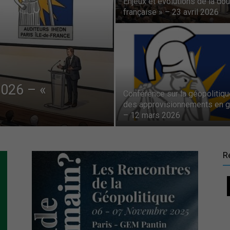
Enjeux et évolutions de la do
française » – 23 avril 2026
auditeurs
IHEDN
2026 – «
Conférence sur la géopolitiqu
des approvisionnements en 
– 12 mars 2026
–
R
Région