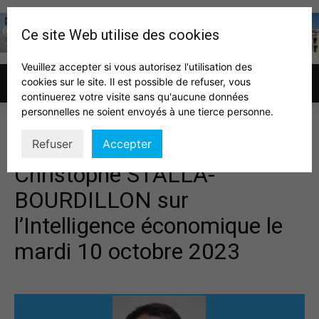
Ce site Web utilise des cookies
Veuillez accepter si vous autorisez l'utilisation des
cookies sur le site. Il est possible de refuser, vous
Association
continuerez votre visite sans qu'aucune données
personnelles ne soient envoyés à une tierce personne.
Visioconférence de
Refuser
Accepter
des
Christophe STALLA-
BOURDILLON sur
auditeurs
l’Intelligence économique le
mardi 10 octobre 2023
IHEDN