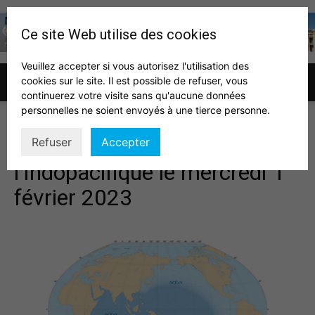
Ce site Web utilise des cookies
Veuillez accepter si vous autorisez l'utilisation des
cookies sur le site. Il est possible de refuser, vous
Association
continuerez votre visite sans qu'aucune données
personnelles ne soient envoyés à une tierce personne.
Table ronde sur
Refuser
Accepter
des
l’Indopacifique le mercredi 1°
février 2023
auditeurs
IHEDN