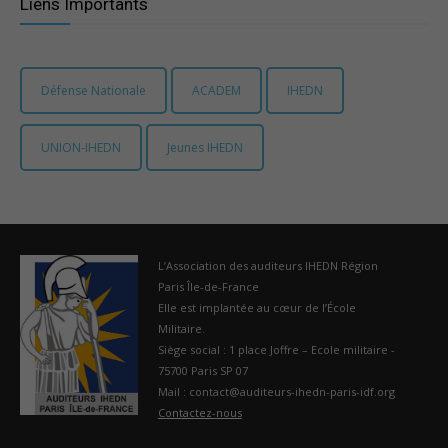
Liens Importants
Défense Nationale
ACADEM
IHEDN
UNION-IHEDN
Jeunes IHEDN
L’Association des auditeurs IHEDN Région
Paris Île-de-France
Elle est implantée au cœur de l’École
Militaire.
Siège social : 1 place Joffre – Ecole militaire -
75700 Paris SP 07
Mail : contact@auditeurs-ihedn-paris-idf.org
Contactez-nous