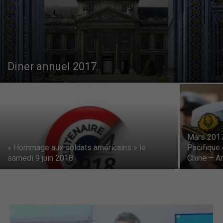
–
Région
Diner annuel 2017
Paris
Mars 2017
« Hommage aux soldats américains » le
Pacifique
Ile-
samedi 9 juin 2018
Chine – 
de-