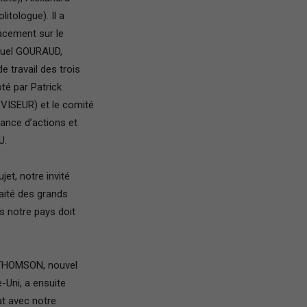
tologue). Il a
acement sur le
nuel GOURAUD,
Paris
 travail des trois
té par Patrick
VISEUR) et le comité
ance d’actions et
U.
Ile-
jet, notre invité
aité des grands
s notre pays doit
de-
t THOMSON, nouvel
Uni, a ensuite
at avec notre