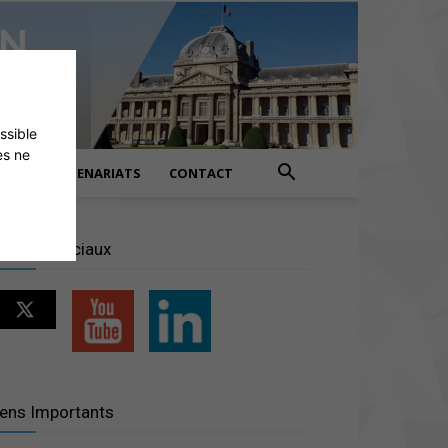
ossible
es ne
PARTENARIATS
CONTACT
éseaux sociaux
iens Importants