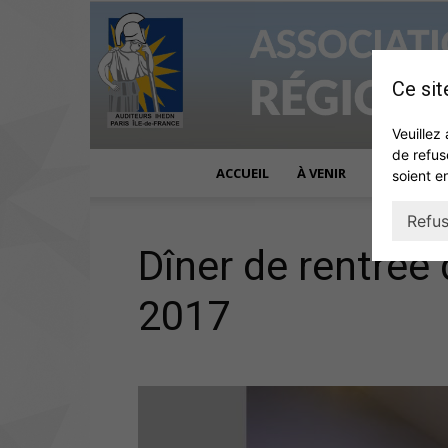
Ce sit
Veuillez 
de refus
ACCUEIL
À VENIR
ACTUALITÉ
soient e
Refus
Dîner de rentrée
2017