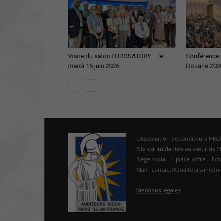
Visite du salon EUROSATORY – le
Conférence d
mardi 16 juin 2026
Douane 203
L’Association des auditeurs IHE
Elle est implantée au cœur de l’É
Siège social : 1 place Joffre – Ec
Mail : contact@auditeurs-ihedn-
Mentions légales