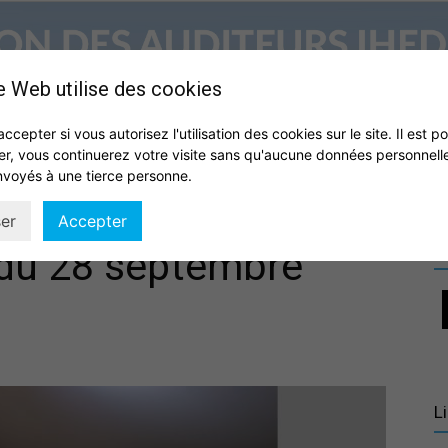
e Web utilise des cookies
accepter si vous autorisez l'utilisation des cookies sur le site. Il est p
er, vous continuerez votre visite sans qu'aucune données personnell
S
QUI SOMMES NOUS ?
VIE DE L’ASSOCIATION
IHEDN
nvoyés à une tierce personne.
Association
er
Accepter
R
 du 28 septembre
des
L