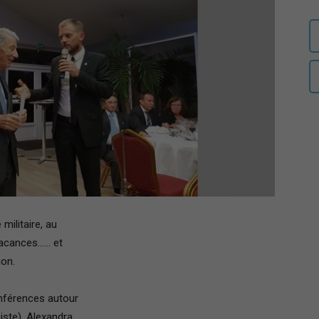
auditeurs
IHEDN
–
militaire, au
 vacances…… et
ion.
Région
nférences autour
iste), Alexandra