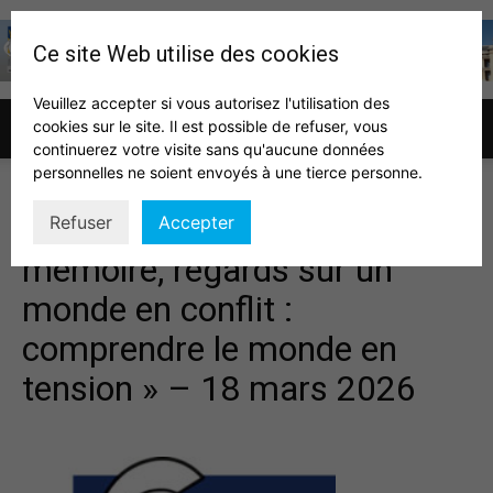
Ce site Web utilise des cookies
Veuillez accepter si vous autorisez l'utilisation des
cookies sur le site. Il est possible de refuser, vous
Association
continuerez votre visite sans qu'aucune données
personnelles ne soient envoyés à une tierce personne.
Conférence « Regard sur la
Refuser
Accepter
des
mémoire, regards sur un
monde en conflit :
auditeurs
comprendre le monde en
tension » – 18 mars 2026
IHEDN