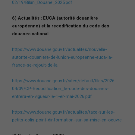
02/19/Bilan_Douane_2025.pdf
6) Actualités : EUCA (autorité douanière
européenne) et la recodification du code des
douanes national
https://www.douane.gouv.fr/actualites/nouvelle-
autorite-douaniere-de-lunion-europeenne-euca-la-
france-se-rejouit-de-la
https://www.douane.gouv.fr/sites/default/files/2026-
04/09/CP-Recodification_le-code-des-douanes-
entrera-en-vigueur-le-1-er-mai-2026.pdf
https://www.douane.gouv.fr/actualites/taxe-sur-les-
petits-colis-point-dinformation-sur-sa-mise-en-oeuvre