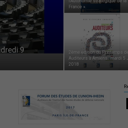
l’Autonomie stratégique de la
France ».
auditeurs
IHEDN
dredi 9
2ème édition du Printemps d
Auditeurs à Amiens : mardi 5 
2018
–
R
Région