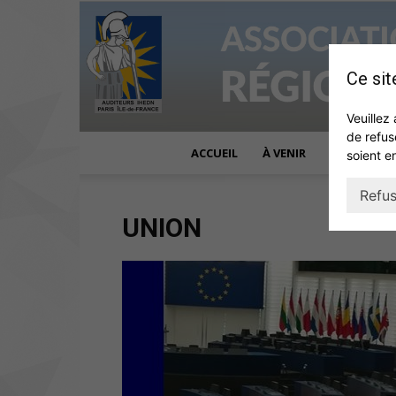
Ce sit
Veuillez 
de refus
ACCUEIL
À VENIR
ACTUALITÉ
soient e
Refus
UNION