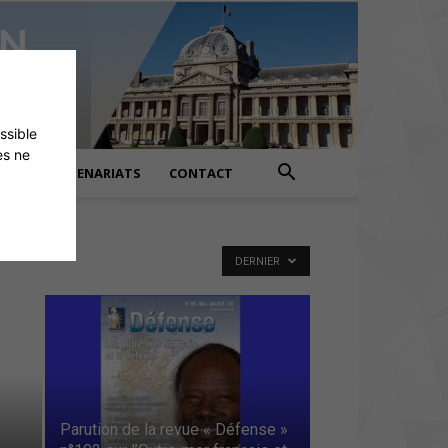
ossible
es ne
PARTENARIATS
CONTACT
DERNIER
Parution de la revue « Défense »