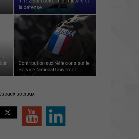
n°192 sur l’Outre-mer français et
la défense
es
Juin
Contribution aux réflexions sur le
Service National Universel
éseaux sociaux