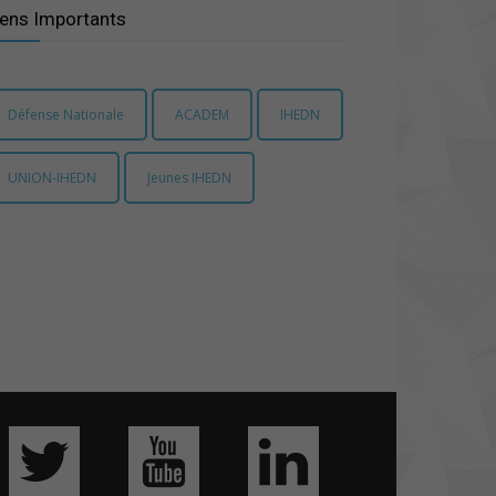
iens Importants
Défense Nationale
ACADEM
IHEDN
UNION-IHEDN
Jeunes IHEDN