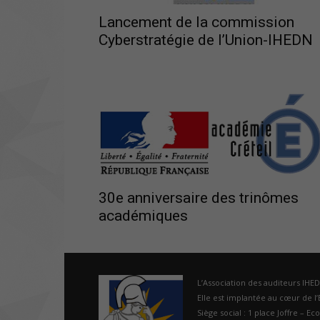
Lancement de la commission
Cyberstratégie de l’Union-IHEDN
30e anniversaire des trinômes
académiques
L’Association des auditeurs IHE
Elle est implantée au cœur de l’É
Siège social : 1 place Joffre – Ec