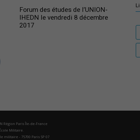
L
Forum des études de l’UNION-
IHEDN le vendredi 8 décembre
2017
Paris
Ile-
de-
DN Région Paris Île-de-France
cole Militaire.
ole militaire - 75700 Paris SP 07