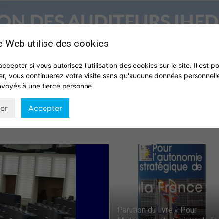
e Web utilise des cookies
accepter si vous autorisez l'utilisation des cookies sur le site. Il est p
er, vous continuerez votre visite sans qu'aucune données personnell
S
QUI SOMMES NOUS ?
VIE DE L’ASSOCIATION
IHEDN
nvoyés à une tierce personne.
Association
er
Accepter
des
Parution du livre « Pour