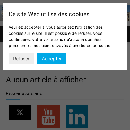
Ce site Web utilise des cookies
Veuillez accepter si vous autorisez l'utilisation des
cookies sur le site. Il est possible de refuser, vous
Association
continuerez votre visite sans qu'aucune données
personnelles ne soient envoyés à une tierce personne.
DÉPARTEMENT ACTUALITÉ
Refuser
Accepter
des
Aucun article à afficher
auditeurs
Réseaux sociaux
IHEDN