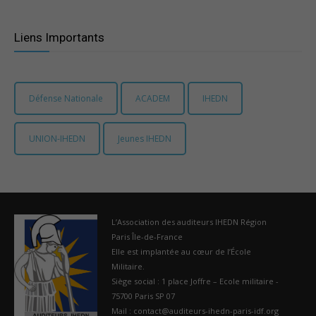
–
Liens Importants
Région
Défense Nationale
ACADEM
IHEDN
UNION-IHEDN
Jeunes IHEDN
Paris
Ile-
L’Association des auditeurs IHEDN Région
Paris Île-de-France
Elle est implantée au cœur de l’École
Militaire.
de-
Siège social : 1 place Joffre – Ecole militaire -
75700 Paris SP 07
Mail : contact@auditeurs-ihedn-paris-idf.org