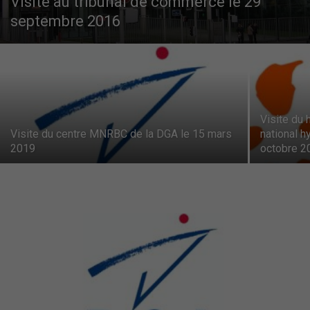
Visite au tribunal de commerce le 29
septembre 2016
–
Région
Visite du 
Visite du centre MNRBC de la DGA le 15 mars
national h
Paris
2019
octobre 2
Ile-
de-