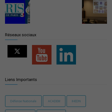
–
Région
Réseaux sociaux
Paris
Ile-
Liens Importants
de-
Défense Nationale
ACADEM
IHEDN