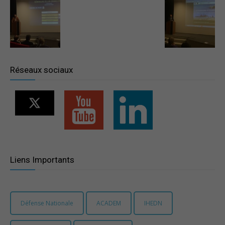
–
Région
Réseaux sociaux
Paris
Ile-
Liens Importants
de-
Défense Nationale
ACADEM
IHEDN