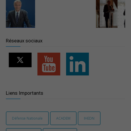
–
Région
Réseaux sociaux
Paris
Ile-
Liens Importants
de-
Défense Nationale
ACADEM
IHEDN