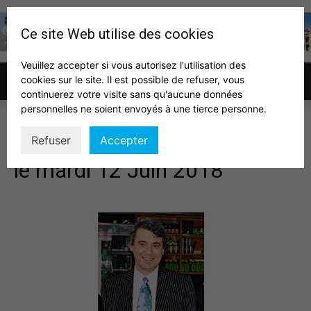
Ce site Web utilise des cookies
Veuillez accepter si vous autorisez l'utilisation des
cookies sur le site. Il est possible de refuser, vous
Association
continuerez votre visite sans qu'aucune données
personnelles ne soient envoyés à une tierce personne.
Conférence Christian Vicenty
Refuser
Accepter
des
le mardi 12 Juin 2018
auditeurs
IHEDN