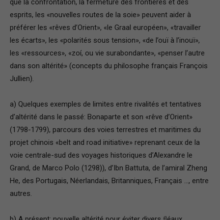
que la confrontation, la fermeture des frontières et des
esprits, les «nouvelles routes de la soie» peuvent aider à
préférer les «rêves d’Orient», «le Graal européen», «travailler
les écarts», les «polarités sous tension», «de l’ouï à l’inouï»,
les «ressources», «zoí, ou vie surabondante», «penser l’autre
dans son altérité» (concepts du philosophe français François
Jullien).
a) Quelques exemples de limites entre rivalités et tentatives
d’altérité dans le passé: Bonaparte et son «rêve d’Orient»
(1798-1799), parcours des voies terrestres et maritimes du
projet chinois «belt and road initiative» reprenant ceux de la
voie centrale-sud des voyages historiques d’Alexandre le
Grand, de Marco Polo (1298)), d’Ibn Battuta, de l’amiral Zheng
He, des Portugais, Néerlandais, Britanniques, Français …, entre
autres.
b) A présent: nouvelle altérité pour éviter divers ﬂéaux