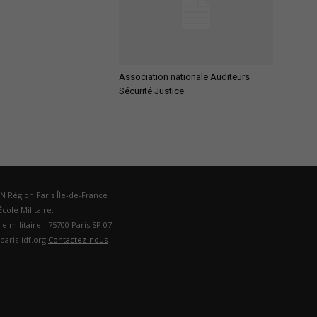
Association nationale Auditeurs
Sécurité Justice
DN Région Paris Île-de-France
cole Militaire.
ole militaire - 75700 Paris SP 07
paris-idf.org
Contactez-nous