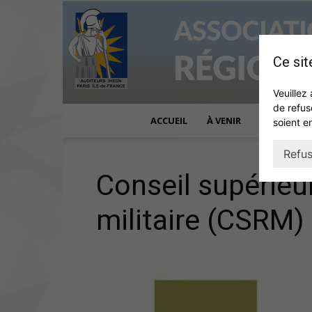
Ce sit
Veuillez 
de refus
ACCUEIL
À VENIR
ACTUALITÉ
soient e
Refus
Conseil supérieur
militaire (CSRM)