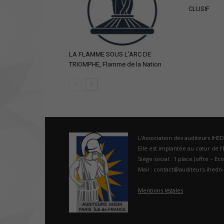
CLUSIF
LA FLAMME SOUS L’ARC DE
TRIOMPHE, Flamme de la Nation
L’Association des auditeurs IHE
Elle est implantée au cœur de l’É
Siège social : 1 place Joffre – Ec
Mail : contact@auditeurs-ihedn-
Mentions légales