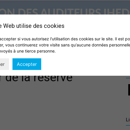
e Web utilise des cookies
accepter si vous autorisez l'utilisation des cookies sur le site. Il est p
er, vous continuerez votre visite sans qu'aucune données personnell
S
QUI SOMMES NOUS ?
VIE DE L’ASSOCIATION
IHEDN
nvoyés à une tierce personne.
Association
er
Accepter
R
 de la réserve
des
L