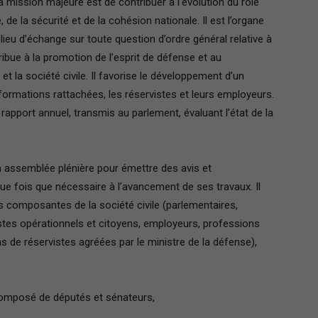
a mission majeure est de contribuer à l’évolution du rôle
 de la sécurité et de la cohésion nationale. Il est l’organe
 lieu d’échange sur toute question d’ordre général relative à
tribue à la promotion de l’esprit de défense et au
Paris
t la société civile. Il favorise le développement d’un
formations rattachées, les réservistes et leurs employeurs.
un rapport annuel, transmis au parlement, évaluant l’état de la
Ile-
n assemblée plénière pour émettre des avis et
ue fois que nécessaire à l’avancement de ses travaux. Il
composantes de la société civile (parlementaires,
istes opérationnels et citoyens, employeurs, professions
ons de réservistes agréées par le ministre de la défense),
de-
composé de députés et sénateurs,