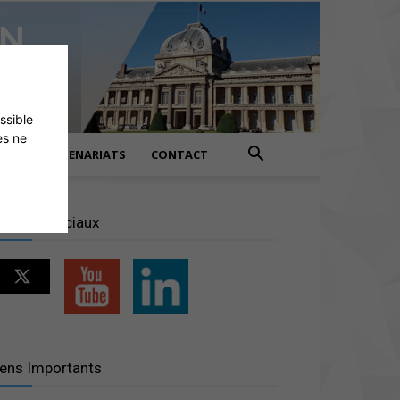
ossible
es ne
PARTENARIATS
CONTACT
éseaux sociaux
iens Importants