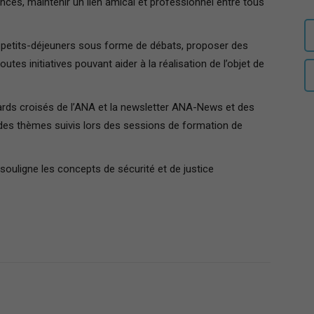
nces, maintenir un lien amical et professionnel entre tous
auditeurs
t petits-déjeuners sous forme de débats, proposer des
outes initiatives pouvant aider à la réalisation de l’objet de
gards croisés de l’ANA et la newsletter ANA-News et des
IHEDN
 des thèmes suivis lors des sessions de formation de
uligne les concepts de sécurité et de justice
–
Région