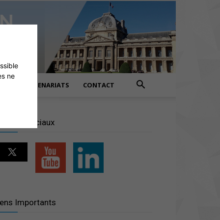
ossible
es ne
PARTENARIATS
CONTACT
éseaux sociaux
iens Importants