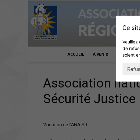
Ce sit
Veuillez 
de refus
ACCUEIL
À VENIR
ACTUALITÉ
soient e
Refus
Association nati
Sécurité Justice
Vocation de l’ANA SJ