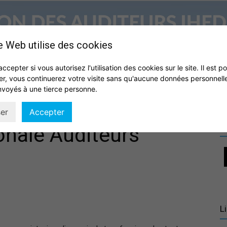
e Web utilise des cookies
accepter si vous autorisez l'utilisation des cookies sur le site. Il est p
er, vous continuerez votre visite sans qu'aucune données personnell
S
QUI SOMMES NOUS ?
VIE DE L’ASSOCIATION
IHEDN
nvoyés à une tierce personne.
Association
er
Accepter
R
onale Auditeurs
des
L