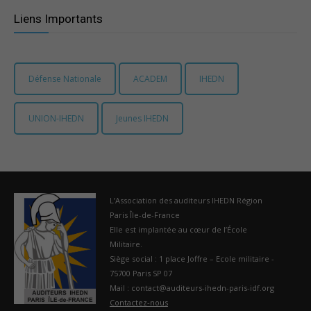
Liens Importants
Défense Nationale
ACADEM
IHEDN
UNION-IHEDN
Jeunes IHEDN
L’Association des auditeurs IHEDN Région
Paris Île-de-France
Elle est implantée au cœur de l’École
Militaire.
Siège social : 1 place Joffre – Ecole militaire -
75700 Paris SP 07
Mail : contact@auditeurs-ihedn-paris-idf.org
Contactez-nous