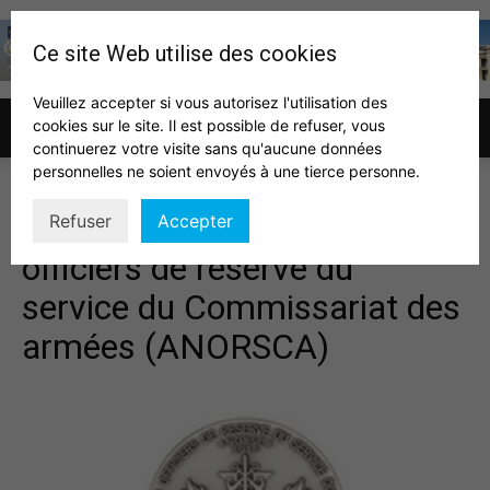
Ce site Web utilise des cookies
Veuillez accepter si vous autorisez l'utilisation des
cookies sur le site. Il est possible de refuser, vous
Association
continuerez votre visite sans qu'aucune données
personnelles ne soient envoyés à une tierce personne.
Association nationale des
Refuser
Accepter
des
officiers de réserve du
service du Commissariat des
auditeurs
armées (ANORSCA)
IHEDN