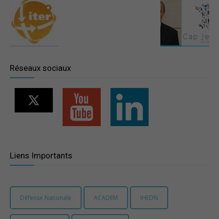
–
Région
Réseaux sociaux
Paris
Ile-
Liens Importants
de-
Défense Nationale
ACADEM
IHEDN