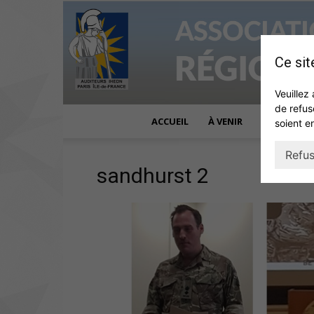
Ce sit
Veuillez 
de refus
ACCUEIL
À VENIR
ACTUALITÉ
soient e
Refus
sandhurst 2