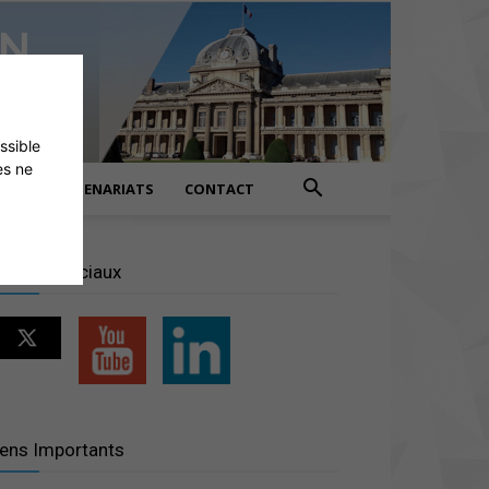
ossible
es ne
PARTENARIATS
CONTACT
éseaux sociaux
iens Importants