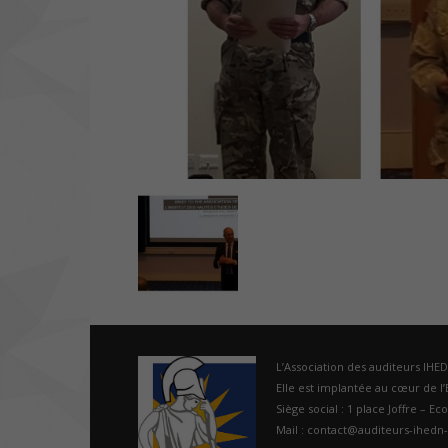
L’Association des auditeurs IHE
Elle est implantée au cœur de l’É
Siège social : 1 place Joffre – Ec
Mail : contact@auditeurs-ihedn-