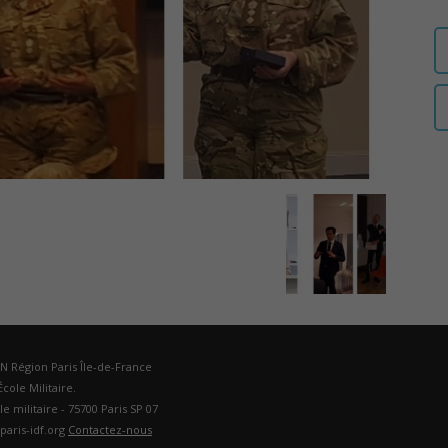
auditeurs
IHEDN
–
DN Région Paris Île-de-France
cole Militaire.
ole militaire - 75700 Paris SP 07
Région
paris-idf.org
Contactez-nous