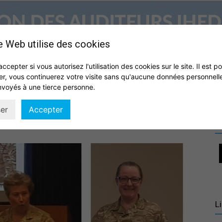
e Web utilise des cookies
accepter si vous autorisez l'utilisation des cookies sur le site. Il est p
er, vous continuerez votre visite sans qu'aucune données personnell
S
QUI SOMMES NOUS ?
VIE DE L’ASSOCIATION
IHEDN
nvoyés à une tierce personne.
Association
er
Accepter
R
des
L