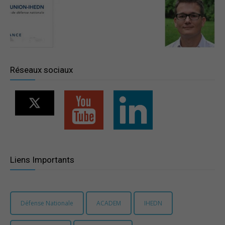
–
Région
Réseaux sociaux
Paris
Ile-
Liens Importants
de-
Défense Nationale
ACADEM
IHEDN