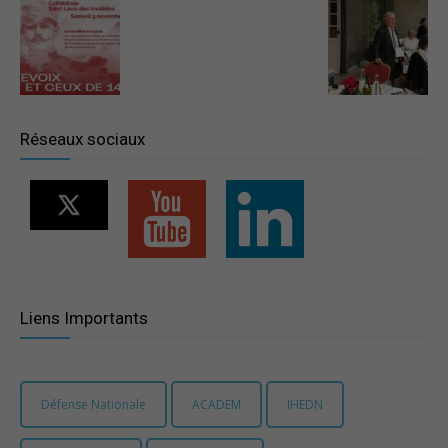
–
Région
Réseaux sociaux
Paris
Ile-
Liens Importants
de-
Défense Nationale
ACADEM
IHEDN