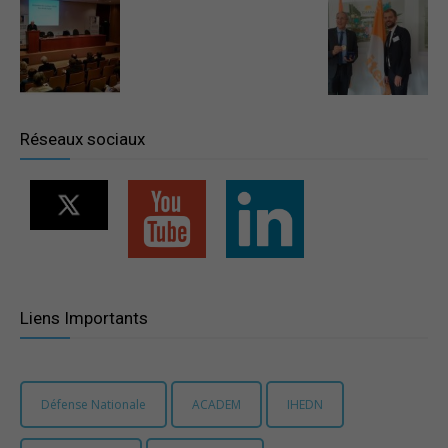
–
Région
Réseaux sociaux
Paris
Ile-
Liens Importants
de-
Défense Nationale
ACADEM
IHEDN