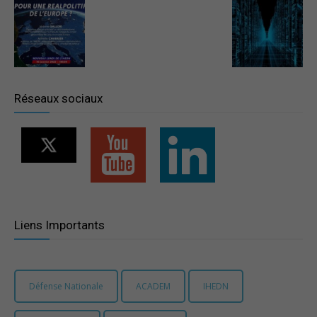
–
Région
Réseaux sociaux
Paris
Ile-
Liens Importants
de-
Défense Nationale
ACADEM
IHEDN