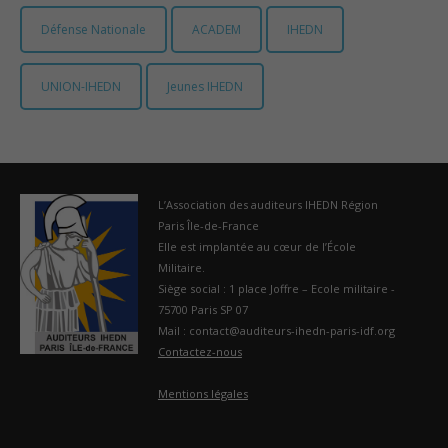
Défense Nationale
ACADEM
IHEDN
France
UNION-IHEDN
Jeunes IHEDN
L’Association des auditeurs IHEDN Région
Paris Île-de-France
Elle est implantée au cœur de l’École
Militaire.
Siège social : 1 place Joffre – Ecole militaire -
75700 Paris SP 07
Mail : contact@auditeurs-ihedn-paris-idf.org
Contactez-nous
Mentions légales