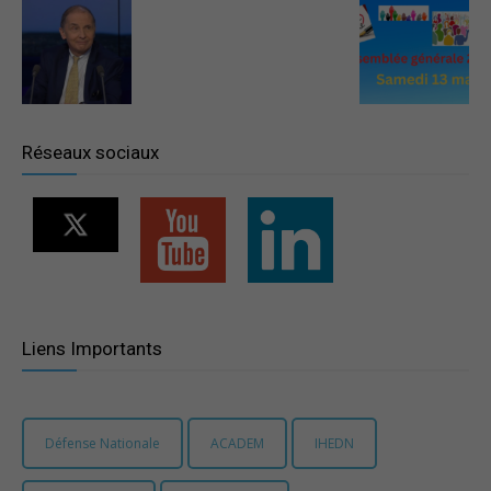
–
Région
Réseaux sociaux
Paris
Ile-
Liens Importants
de-
Défense Nationale
ACADEM
IHEDN