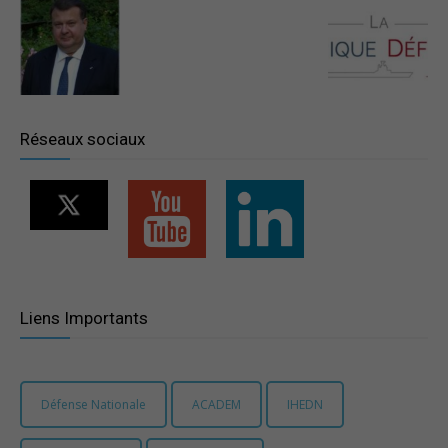
–
Région
Réseaux sociaux
Paris
Ile-
Liens Importants
de-
Défense Nationale
ACADEM
IHEDN