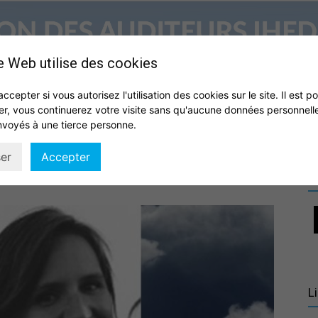
e Web utilise des cookies
accepter si vous autorisez l'utilisation des cookies sur le site. Il est p
er, vous continuerez votre visite sans qu'aucune données personnell
S
QUI SOMMES NOUS ?
VIE DE L’ASSOCIATION
IHEDN
nvoyés à une tierce personne.
Association
er
Accepter
R
des
L