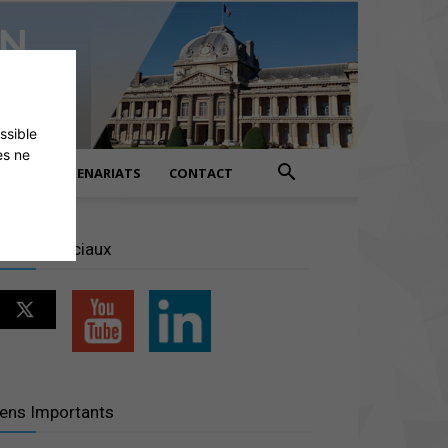
ossible
es ne
PARTENARIATS
CONTACT
éseaux sociaux
iens Importants