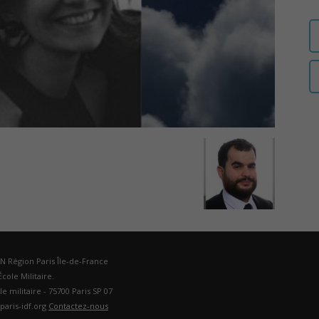
auditeurs
IHEDN
–
DN Région Paris Île-de-France
cole Militaire.
ole militaire - 75700 Paris SP 07
Région
paris-idf.org
Contactez-nous