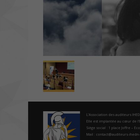
L’Association des auditeurs IHE
Elle est implantée au cœur de l’É
Siège social : 1 place Joffre – Ec
Mail : contact@auditeurs-ihedn-