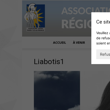
Ce sit
Veuillez 
de refus
ACCUEIL
À VENIR
ACTUALITÉ
soient e
Refus
Liabotis1