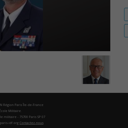
auditeurs
IHEDN
–
DN Région Paris Île-de-France
cole Militaire.
ole militaire - 75700 Paris SP 07
Région
paris-idf.org
Contactez-nous