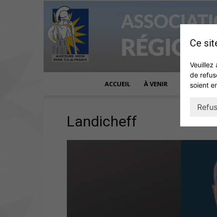
Ce sit
Veuillez 
de refus
ACCUEIL
À VENIR
ACTUALITÉ
soient e
Refus
Landicheff