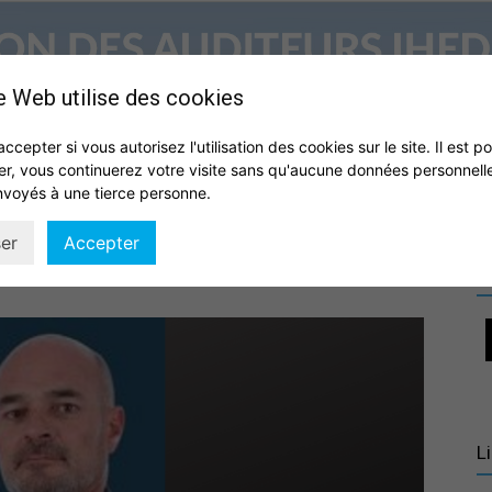
e Web utilise des cookies
accepter si vous autorisez l'utilisation des cookies sur le site. Il est p
er, vous continuerez votre visite sans qu'aucune données personnell
S
QUI SOMMES NOUS ?
VIE DE L’ASSOCIATION
IHEDN
nvoyés à une tierce personne.
Association
er
Accepter
R
des
L