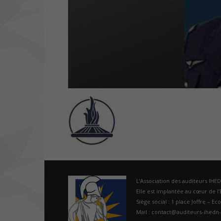
L’Association des auditeurs IHE
Elle est implantée au cœur de l’É
Siège social : 1 place Joffre – Ec
Mail : contact@auditeurs-ihedn-