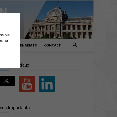
ossible
es ne
PARTENARIATS
CONTACT
éseaux sociaux
iens Importants