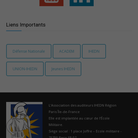
France
Liens Importants
Défense Nationale
ACADEM
IHEDN
UNION-IHEDN
Jeunes IHEDN
L’Association des auditeurs IHEDN Région
Paris Île-de-France
Elle est implantée au cœur de l’École
Militaire.
Siège social : 1 place Joffre – Ecole militaire -
75700 Paris SP 07