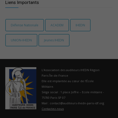
Liens Importants
Défense Nationale
ACADEM
IHEDN
UNION-IHEDN
Jeunes IHEDN
L’Association des auditeurs IHEDN Région
Paris Île-de-France
Elle est implantée au cœur de l’École
Militaire.
Siège social : 1 place Joffre – Ecole militaire -
75700 Paris SP 07
Mail : contact@auditeurs-ihedn-paris-idf.org
Contactez-nous