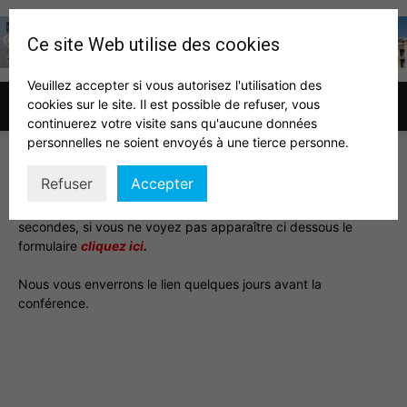
Ce site Web utilise des cookies
Veuillez accepter si vous autorisez l'utilisation des
cookies sur le site. Il est possible de refuser, vous
Association
continuerez votre visite sans qu'aucune données
personnelles ne soient envoyés à une tierce personne.
Pour s’inscrire, c’est très rapide en 4 étapes : Choix des
Refuser
Accepter
billets, participants, récapitulatif, finalisation et enfin
n’oubliez
des
pas de cliquer sur le bouton « Finaliser ».
Après quelques
secondes, si vous ne voyez pas apparaître ci dessous le
formulaire
cliquez ici
.
auditeurs
Nous vous enverrons le lien quelques jours avant la
conférence.
IHEDN