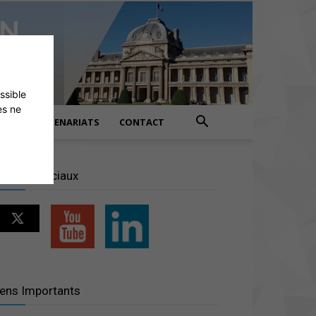
ossible
es ne
PARTENARIATS
CONTACT
éseaux sociaux
iens Importants