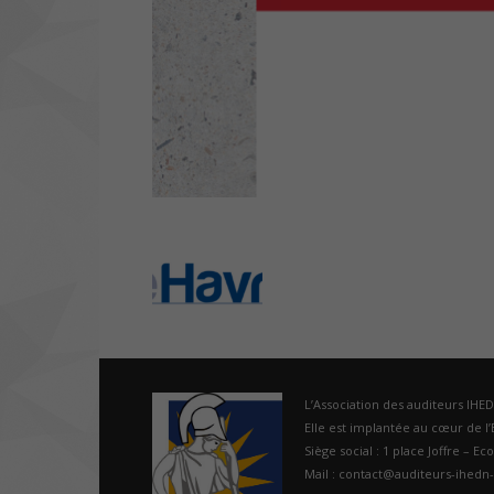
L’Association des auditeurs IHE
Elle est implantée au cœur de l’É
Siège social : 1 place Joffre – Ec
Mail : contact@auditeurs-ihedn-