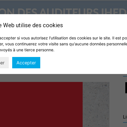
e Web utilise des cookies
accepter si vous autorisez l'utilisation des cookies sur le site. Il est p
er, vous continuerez votre visite sans qu'aucune données personnell
S
QUI SOMMES NOUS ?
VIE DE L’ASSOCIATION
IHEDN
nvoyés à une tierce personne.
Association
er
Accepter
R
des
L