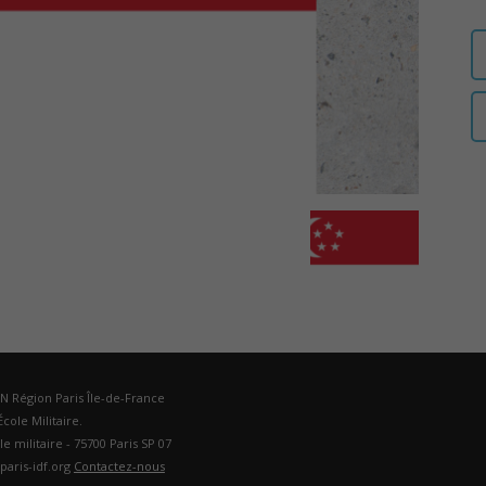
auditeurs
IHEDN
–
DN Région Paris Île-de-France
cole Militaire.
ole militaire - 75700 Paris SP 07
Région
paris-idf.org
Contactez-nous