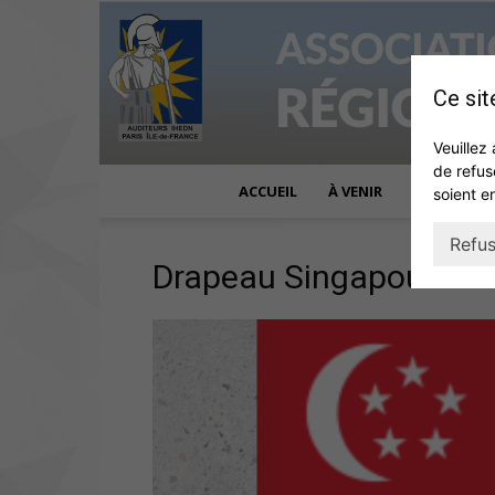
Ce sit
Veuillez 
de refus
ACCUEIL
À VENIR
ACTUALITÉ
soient e
Refus
Drapeau Singapour