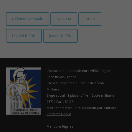
France
Défense Nationale
ACADEM
IHEDN
UNION-IHEDN
Jeunes IHEDN
L’Association des auditeurs IHEDN Région
Paris Île-de-France
Elle est implantée au cœur de l’École
Militaire.
Siège social : 1 place Joffre – Ecole militaire -
75700 Paris SP 07
Mail : contact@auditeurs-ihedn-paris-idf.org
Contactez-nous
Mentions légales