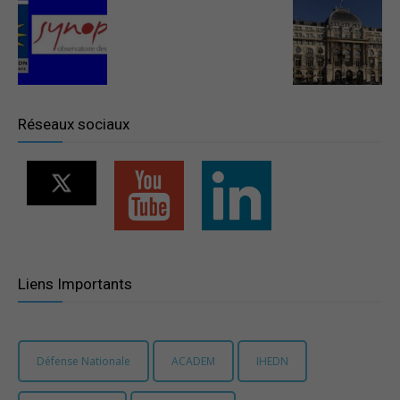
–
Région
Réseaux sociaux
Paris
Ile-
Liens Importants
de-
Défense Nationale
ACADEM
IHEDN