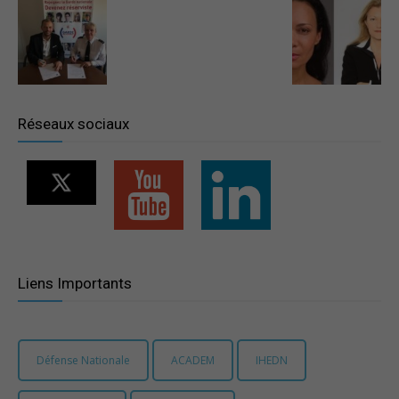
–
Région
Réseaux sociaux
Paris
Ile-
Liens Importants
de-
Défense Nationale
ACADEM
IHEDN