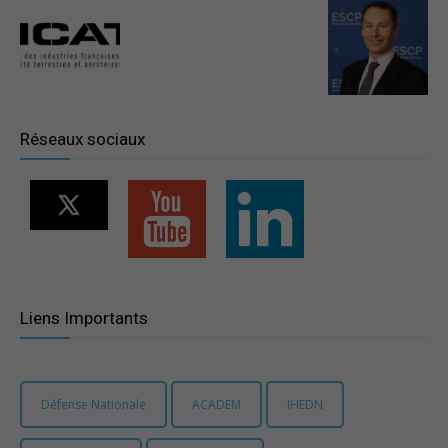
–
Région
Réseaux sociaux
Paris
Ile-
Liens Importants
de-
Défense Nationale
ACADEM
IHEDN