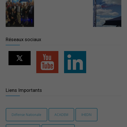
–
Région
Réseaux sociaux
Paris
Ile-
Liens Importants
de-
Défense Nationale
ACADEM
IHEDN