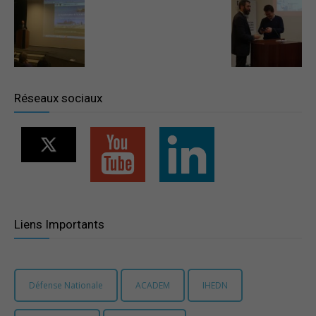
–
Région
Réseaux sociaux
Paris
Ile-
Liens Importants
de-
Défense Nationale
ACADEM
IHEDN