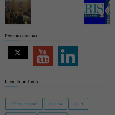
–
Région
Réseaux sociaux
Paris
Ile-
Liens Importants
de-
Défense Nationale
ACADEM
IHEDN