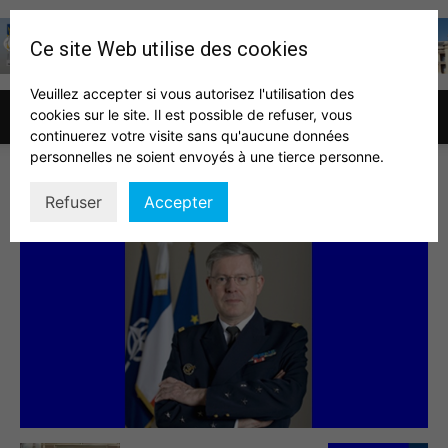
Ce site Web utilise des cookies
Veuillez accepter si vous autorisez l'utilisation des
cookies sur le site. Il est possible de refuser, vous
Association
continuerez votre visite sans qu'aucune données
personnelles ne soient envoyés à une tierce personne.
bonnaventure1
Refuser
Accepter
des
auditeurs
IHEDN