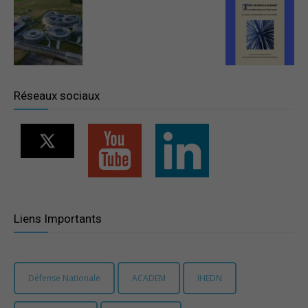
–
Région
Réseaux sociaux
Paris
Ile-
Liens Importants
de-
Défense Nationale
ACADEM
IHEDN