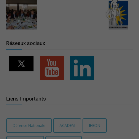
–
Région
Réseaux sociaux
Paris
Ile-
Liens Importants
de-
Défense Nationale
ACADEM
IHEDN