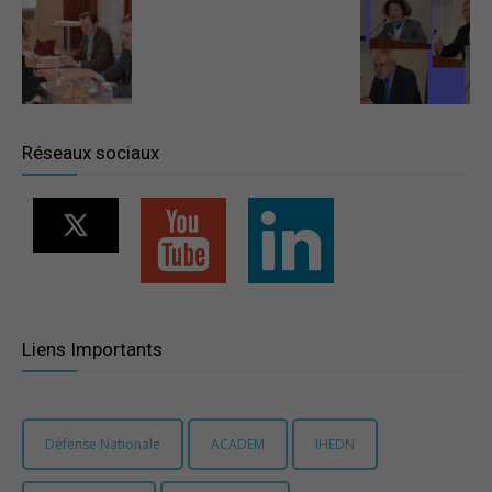
–
Région
Réseaux sociaux
Paris
Ile-
Liens Importants
de-
Défense Nationale
ACADEM
IHEDN