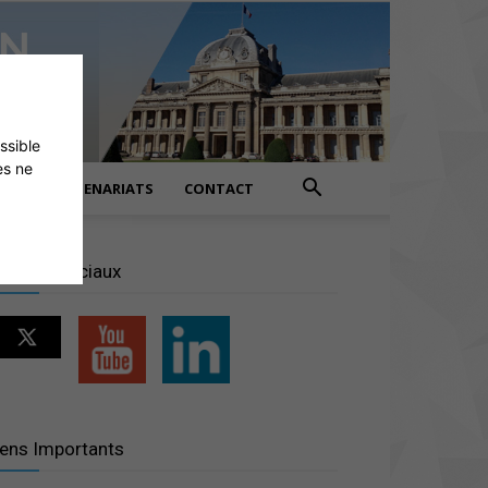
ossible
es ne
PARTENARIATS
CONTACT
éseaux sociaux
iens Importants