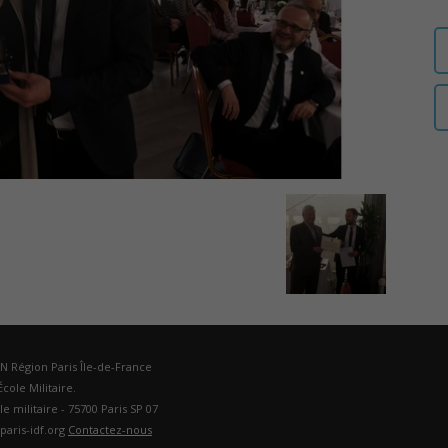
auditeurs
IHEDN
–
DN Région Paris Île-de-France
cole Militaire.
ole militaire - 75700 Paris SP 07
Région
paris-idf.org
Contactez-nous