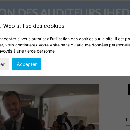
e Web utilise des cookies
accepter si vous autorisez l'utilisation des cookies sur le site. Il est p
er, vous continuerez votre visite sans qu'aucune données personnell
S
QUI SOMMES NOUS ?
VIE DE L’ASSOCIATION
IHEDN
nvoyés à une tierce personne.
Association
er
Accepter
R
des
L