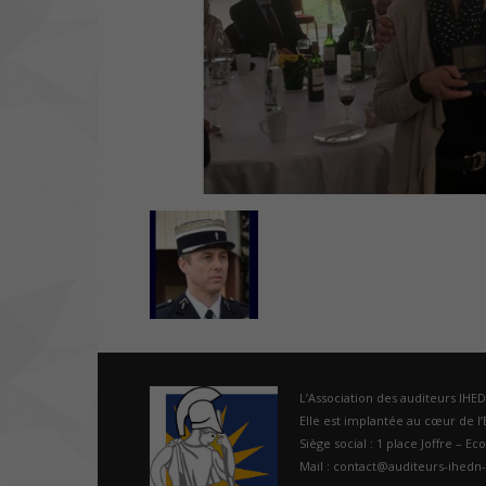
L’Association des auditeurs IHE
Elle est implantée au cœur de l’É
Siège social : 1 place Joffre – Ec
Mail : contact@auditeurs-ihedn-