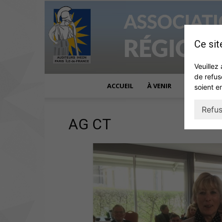
Ce sit
Veuillez 
de refus
ACCUEIL
À VENIR
ACTUALITÉ
soient e
Refus
AG CT