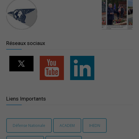
–
Région
Réseaux sociaux
Paris
Ile-
Liens Importants
de-
Défense Nationale
ACADEM
IHEDN