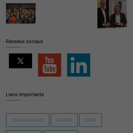
–
Région
Réseaux sociaux
Paris
Ile-
Liens Importants
de-
Défense Nationale
ACADEM
IHEDN